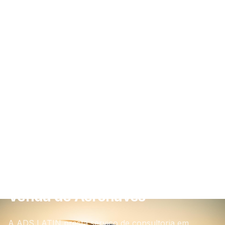
Venda de Aeronaves
A ADS LATIN presta serviço de consultoria em