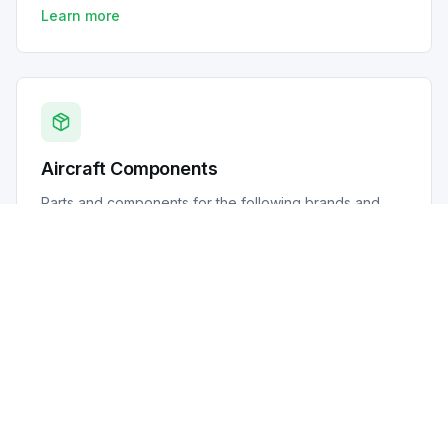
Learn more
Aircraft Components
Parts and components for the following brands and
models of aircrafts: Bell, Airbus, Sikorsky, Agusta and
Robinson.
Learn more
Lubricants